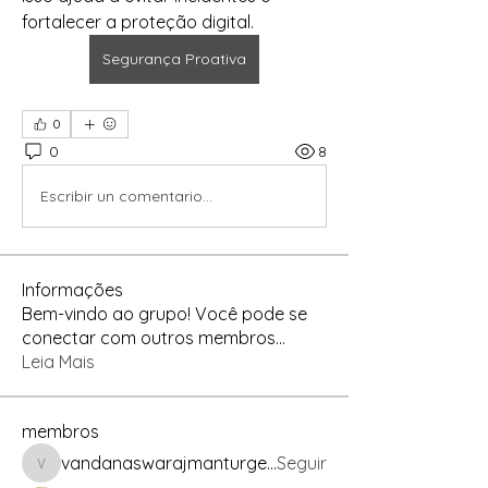
fortalecer a proteção digital.
Segurança Proativa
0
0
8
Escribir un comentario...
Informações
Bem-vindo ao grupo! Você pode se
conectar com outros membros
...
Leia Mais
membros
vandanaswarajmanturgekar
Seguir
vandanaswarajmanturgekar