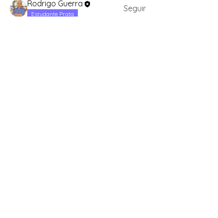
Rodrigo Guerra
Seguir
Estudante Prata
Anuj
Seguir
Gerth Sniper
Seguir
Charlotte Bennett
Seguir
Ver todos os membros (7)
Menu Principal
Blog
E-Books
Livros
Cursos Online
Eventos
Planos de Assinaturas