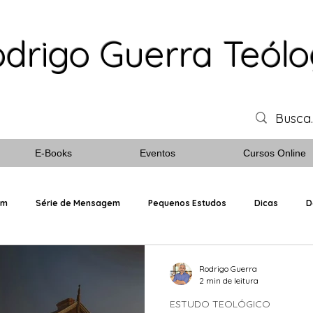
drigo Guerra Teól
E-Books
Eventos
Cursos Online
em
Série de Mensagem
Pequenos Estudos
Dicas
D
Personagens Bíblicos
Rodrigo Guerra
2 min de leitura
ESTUDO TEOLÓGICO