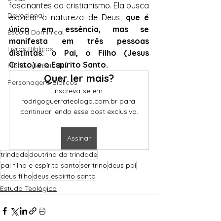
fascinantes do cristianismo. Ela busca 
Devocional
explicar a natureza de Deus, 
que é 
único em essência, mas se 
Escola Dominical
manifesta em três pessoas 
Livros Bíblicos
distintas: o Pai, o Filho (Jesus 
Cristo) e o Espírito Santo.
Planos de Estudos
Quer ler mais?
Personagens Bíblicos
Inscreva-se em 
rodrigoguerrateologo.com.br para 
continuar lendo esse post exclusivo.
Assinar
trindade
doutrina da trindade
pai filho e espírito santo
ser trino
deus pai
deus filho
deus espírito santo
Estudo Teológico