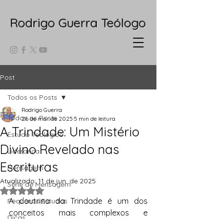
Rodrigo Guerra Teólogo
Post
Todos os Posts
Rodrigo Guerra
Todos os Posts
26 de mar. de 2025
5 min de leitura
A Trindade: Um Mistério
Estudo Teológico
Divino Revelado nas
Liderança
Escrituras
Mensagem
Atualizado:
11 de jun. de 2025
Série de Mensagem
Avaliado com NaN de 5 estrelas.
A doutrina da Trindade é um dos 
Pequenos Estudos
conceitos mais complexos e 
Dicas