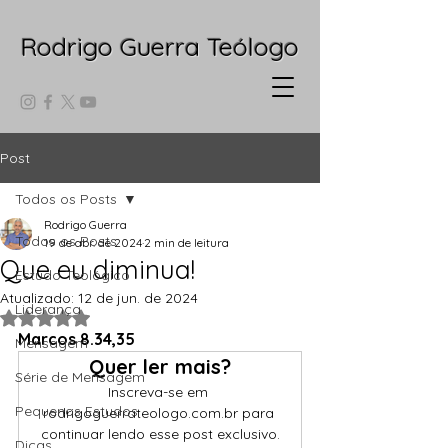
Rodrigo Guerra Teólogo
Post
Todos os Posts
Rodrigo Guerra
Todos os Posts
19 de abr. de 2024
2 min de leitura
Que eu diminua!
Estudo Teológico
Atualizado:
12 de jun. de 2024
Liderança
Avaliado com NaN de 5 estrelas.
Marcos 8.34,35
Mensagem
Quer ler mais?
Série de Mensagem
Inscreva-se em 
Pequenos Estudos
rodrigoguerrateologo.com.br para 
continuar lendo esse post exclusivo.
Dicas