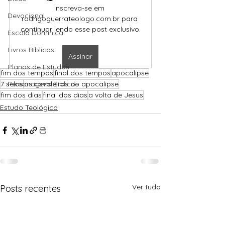
Inscreva-se em 
Devocional
rodrigoguerrateologo.com.br para 
continuar lendo esse post exclusivo.
Escola Dominical
Livros Bíblicos
Assinar
Planos de Estudos
fim dos tempos
final dos tempos
apocalipse
7 selos
Personagens Bíblicos
os cavaleiros do apocalipse
fim dos dias
final dos dias
a volta de Jesus
Estudo Teológico
Ver tudo
Posts recentes