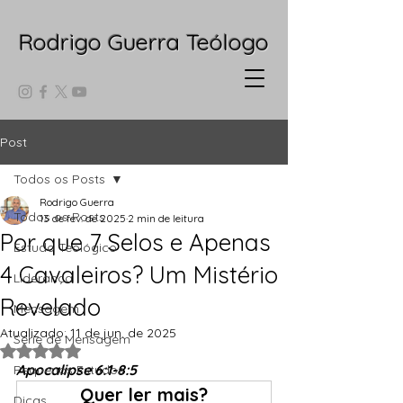
Rodrigo Guerra Teólogo
Post
Todos os Posts
Rodrigo Guerra
Todos os Posts
13 de fev. de 2025
2 min de leitura
Por que 7 Selos e Apenas
Estudo Teológico
4 Cavaleiros? Um Mistério
Liderança
Revelado
Mensagem
Atualizado:
11 de jun. de 2025
Série de Mensagem
Avaliado com NaN de 5 estrelas.
Apocalipse 6:1-8:5
Pequenos Estudos
Quer ler mais?
Dicas