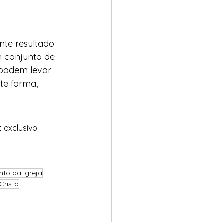
te resultado 
 conjunto de 
 podem levar 
te forma, 
 exclusivo.
to da Igreja
ristã