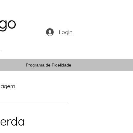
ogo
Login
Programa de Fidelidade
nsagem
licos
Perda