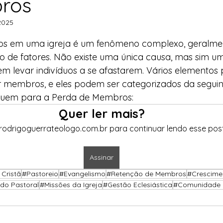
ros
sonagens Bíblicos
 2025
de 5 estrelas.
s em uma igreja é um fenômeno complexo, geralmen
de fatores. Não existe uma única causa, mas sim um
m levar indivíduos a se afastarem. Vários elementos
r membros, e eles podem ser categorizados da seguin
ibuem para a Perda de Membros:
Quer ler mais?
rodrigoguerrateologo.com.br para continuar lendo esse post
Assinar
 Cristã
#Pastoreio
#Evangelismo
#Retenção de Membros
#Crescimen
do Pastoral
#Missões da Igreja
#Gestão Eclesiástica
#Comunidade C