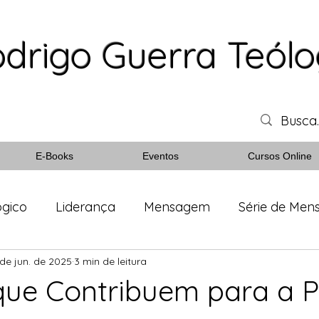
drigo Guerra Teól
E-Books
Eventos
Cursos Online
ógico
Liderança
Mensagem
Série de Me
 de jun. de 2025
3 min de leitura
as
Devocional
Escola Dominical
Livros Bíb
que Contribuem para a 