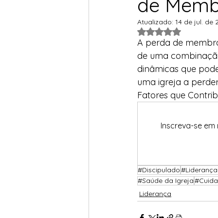
de Memb
Planos de Estudos
Per
Atualizado:
14 de jul. de
Avaliado com NaN 
A perda de membro
de uma combinação 
dinâmicas que pode
uma igreja a perde
Fatores que Contr
Inscreva-se em 
#Discipulado
#Liderança
#Saúde da Igreja
#Cuida
Liderança