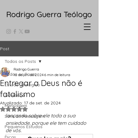
Rodrigo Guerra Teólogo
Post
Todos os Posts
Rodrigo Guerra
Todos os Posts
10 de jun. de 2024
6 min de leitura
Entregar a Deus não é
Estudo Teológico
fatalismo
Liderança
Atualizado:
17 de set. de 2024
Mensagem
Avaliado com NaN de 5 estrelas.
lançando sobre ele toda a sua 
Série de Mensagem
ansiedade, porque ele tem cuidado 
Pequenos Estudos
de vós.
Dicas