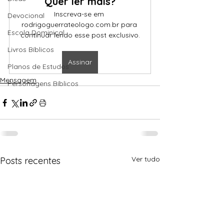
Quer ler mais?
Inscreva-se em 
Devocional
rodrigoguerrateologo.com.br para 
Escola Dominical
continuar lendo esse post exclusivo.
Livros Bíblicos
Assinar
Planos de Estudos
Mensagem
Personagens Bíblicos
Ver tudo
Posts recentes