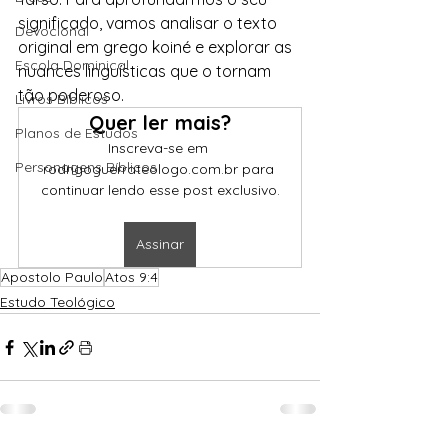
significado, vamos analisar o texto 
Devocional
original em grego koiné e explorar as 
Escola Dominical
nuances linguísticas que o tornam 
tão poderoso.
Livros Bíblicos
Quer ler mais?
Planos de Estudos
Inscreva-se em 
Personagens Bíblicos
rodrigoguerrateologo.com.br para 
continuar lendo esse post exclusivo.
Assinar
Apostolo Paulo
Atos 9:4
Estudo Teológico