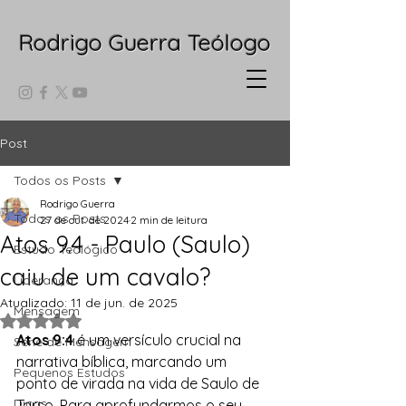
Rodrigo Guerra Teólogo
Post
Todos os Posts
Rodrigo Guerra
Todos os Posts
27 de out. de 2024
2 min de leitura
Atos 9.4 - Paulo (Saulo)
Estudo Teológico
caiu de um cavalo?
Liderança
Atualizado:
11 de jun. de 2025
Mensagem
Avaliado com NaN de 5 estrelas.
Atos 9:4
 é um versículo crucial na 
Série de Mensagem
narrativa bíblica, marcando um 
Pequenos Estudos
ponto de virada na vida de Saulo de 
Dicas
Tarso. Para aprofundarmos o seu 