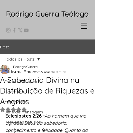
Rodrigo Guerra Teólogo
Post
Todos os Posts
Rodrigo Guerra
Todos os Posts
14 de jul. de 2025
5 min de leitura
A Sabedoria Divina na
Estudo Teológico
Distribuição de Riquezas e
Liderança
Alegrias
Mensagem
Avaliado com NaN de 5 estrelas.
Série de Mensagem
Eclesiastes 2:26
"
Ao homem que lhe 
Pequenos Estudos
agrada, Deus dá sabedoria, 
conhecimento e felicidade. Quanto ao 
Dicas