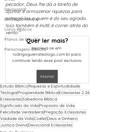
pecador, Deus lhe dá a tarefa de 
Devocional
ajuntar e armazenar riquezas para 
entregá‑las a quem é do seu agrado. 
Escola Dominical
Isso também é inútil; é correr atrás do 
Livros Bíblicos
vento."
Planos de Estudos
Quer ler mais?
Inscreva-se em 
Personagens Bíblicos
rodrigoguerrateologo.com.br para 
continuar lendo esse post exclusivo.
Assinar
Estudo Bíblico
Riquezas e Espiritualidade
Teologia
Prosperidade Bíblica
Eclesiastes 2:26
Eclesiastes
Sabedoria Bíblica
Significado da Vida
Propósito de Vida
Felicidade Verdadeira
Pregação Eclesiastes
Vaidade da Vida
Coélet
Deus e Dinheiro
Justiça Divina
Devocional Eclesiastes