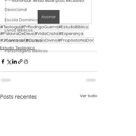
continuar lendo esse post exclusivo.
Devocional
Assinar
Escola Dominical
#Teologia
#PrRodrigoGuerra
#EstudoBiblico
Livros Bíblicos
#PalavraDeDeus
#VidaCrista
#Esperança
#2Corintios1
#ConsoloDivino
#PropósitoNaDor
Planos de Estudos
Estudo Teológico
Personagens Bíblicos
Ver tudo
Posts recentes