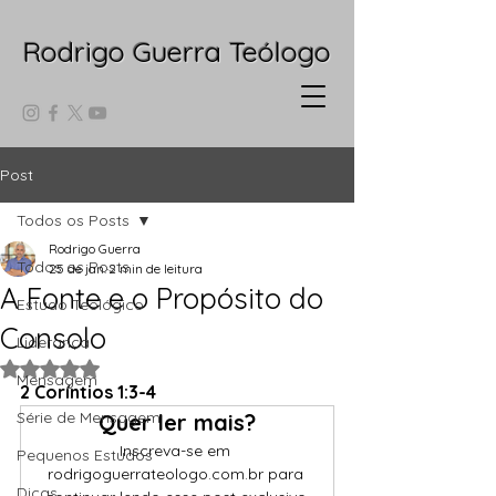
Rodrigo Guerra Teólogo
Post
Todos os Posts
Rodrigo Guerra
Todos os Posts
25 de jan.
2 min de leitura
A Fonte e o Propósito do
Estudo Teológico
Consolo
Liderança
Avaliado com NaN de 5 estrelas.
Mensagem
2 Coríntios 1:3-4
Série de Mensagem
Quer ler mais?
Inscreva-se em 
Pequenos Estudos
rodrigoguerrateologo.com.br para 
Dicas