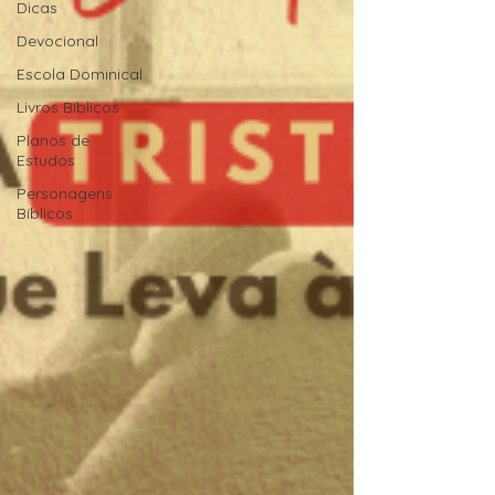
Dicas
Devocional
Escola Dominical
Livros Bíblicos
Planos de
Estudos
Personagens
Bíblicos