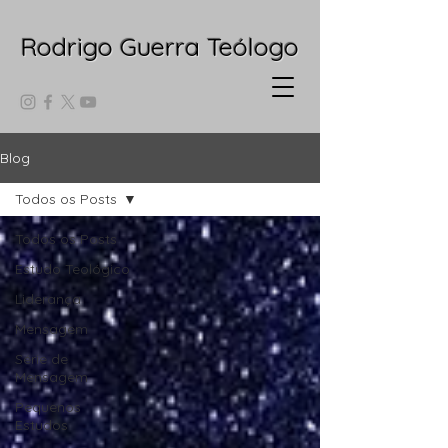
Rodrigo Guerra Teólogo
Blog
Todos os Posts
Todos os Posts
Estudo Teológico
Liderança
Mensagem
Série de
Mensagem
Pequenos
Estudos