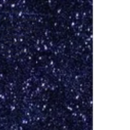
Dicas
Devocional
Escola Dominical
Livros Bíblicos
Planos de
Estudos
Personagens
Bíblicos