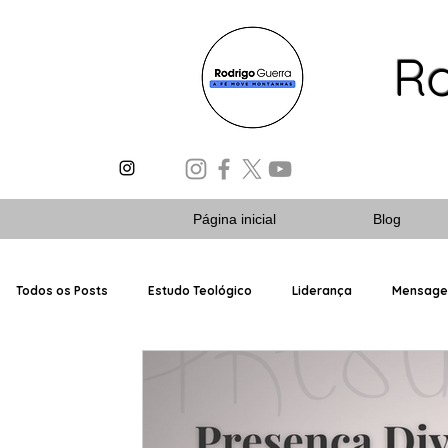
Ro
Página inicial
Blog
Todos os Posts
Estudo Teológico
Liderança
Mensag
Escola Dominical
Livros Bíblicos
Planos de Estudos