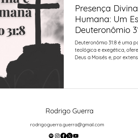
Presença Divin
Humana: Um Es
Deuteronômio 3
Deuteronômio 31:8 é uma 
teológica e exegética, of
Deus a Moisés e, por extensã
"Sim, o próprio Senhor irá 
nunca o deixará, nem o ab
nem desanime!".
Rodrigo Guerra
rodrigoguerra.guerra@gmail.com