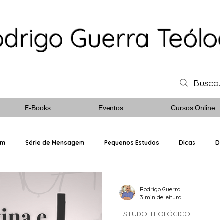
drigo Guerra Teól
E-Books
Eventos
Cursos Online
em
Série de Mensagem
Pequenos Estudos
Dicas
D
Personagens Bíblicos
Rodrigo Guerra
3 min de leitura
ESTUDO TEOLÓGICO