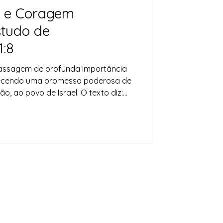
a e Coragem
tudo de
1:8
passagem de profunda importância
erecendo uma promessa poderosa de
o, ao povo de Israel. O texto diz:
adiante de você. Ele estará com você;
andonará. Portanto, não tenha medo