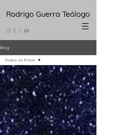
Rodrigo Guerra Teólogo
Blog
Todos os Posts
Todos os Posts
Estudo Teológico
Liderança
Mensagem
Série de
Mensagem
Pequenos
Estudos