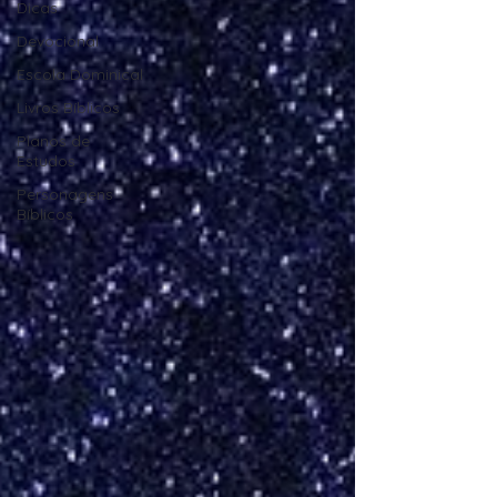
Dicas
Devocional
Escola Dominical
Livros Bíblicos
Planos de
Estudos
Personagens
Bíblicos