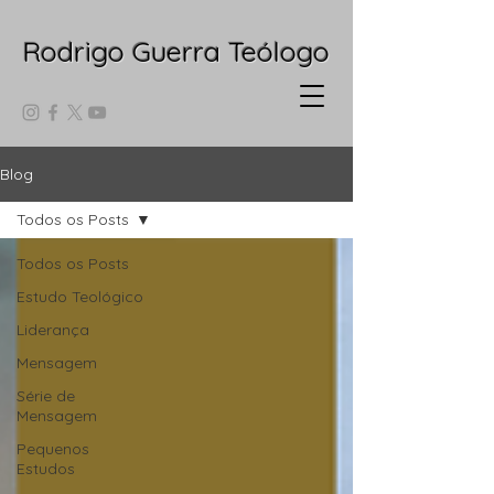
Rodrigo Guerra Teólogo
Blog
Todos os Posts
Todos os Posts
Estudo Teológico
Liderança
Mensagem
Série de
Mensagem
Pequenos
Estudos