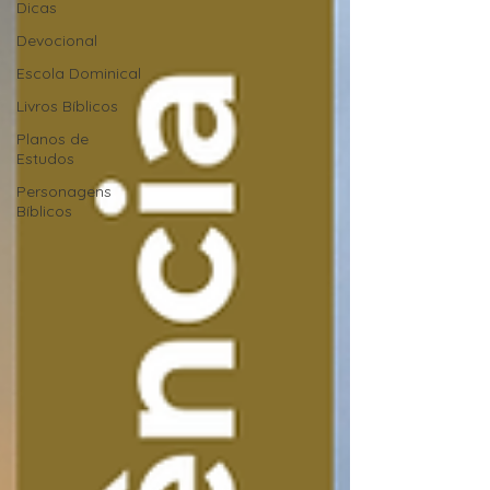
Dicas
Devocional
Escola Dominical
Livros Bíblicos
Planos de
Estudos
Personagens
Bíblicos