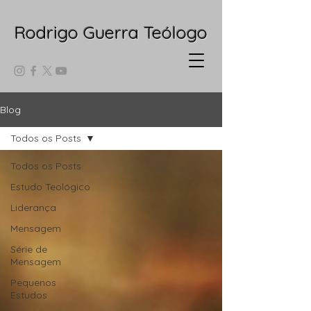
Rodrigo Guerra Teólogo
Blog
Todos os Posts
Todos os Posts
Estudo Teológico
Liderança
Mensagem
Série de
Mensagem
Pequenos
Estudos