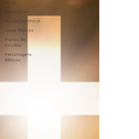
Dicas
Devocional
Escola Dominical
Livros Bíblicos
Planos de
Estudos
Personagens
Bíblicos