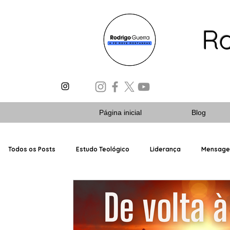
Ro
Página inicial
Blog
Todos os Posts
Estudo Teológico
Liderança
Mensag
Escola Dominical
Livros Bíblicos
Planos de Estudos