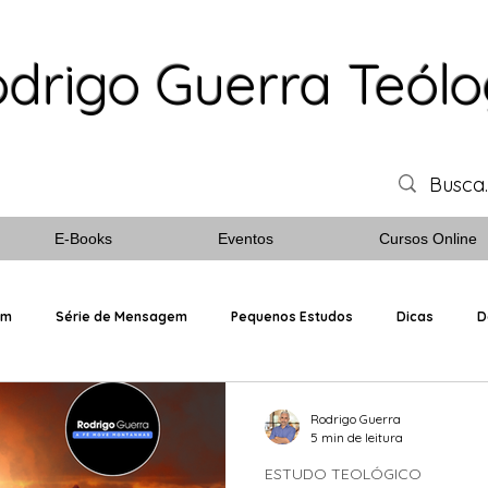
drigo Guerra Teól
E-Books
Eventos
Cursos Online
em
Série de Mensagem
Pequenos Estudos
Dicas
D
Personagens Bíblicos
Rodrigo Guerra
5 min de leitura
ESTUDO TEOLÓGICO