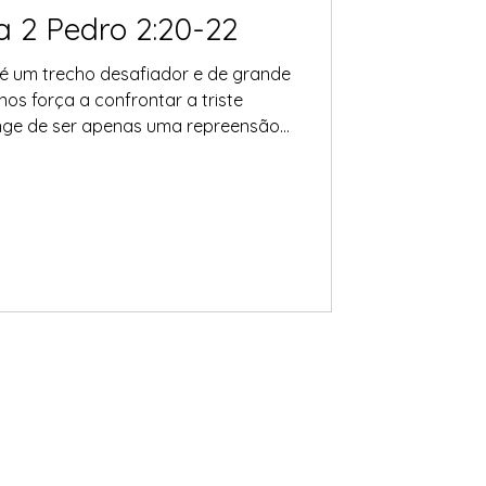
a 2 Pedro 2:20-22
 é um trecho desafiador e de grande
nos força a confrontar a triste
onge de ser apenas uma repreensão,
a condição daqueles que, após
 dão as costas a ela. O apóstolo
rte e imagens vívidas para
olta à Lama