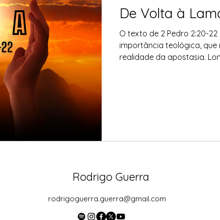
De Volta à Lam
O texto de 2 Pedro 2:20-22
importância teológica, que 
realidade da apostasia. L
é um alerta sombrio sobre 
terem conhecido a verdade,
Pedro usa uma linguagem fo
descrever a situação. De V
Rodrigo Guerra
rodrigoguerra.guerra@gmail.com